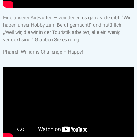
Eine unserer Antworten – von denen es ganz viele gibt: “Wir
haben unser Hobby zum Beruf gemacht!“ und natürlich:
„Weil wir, die wir in der Touristik arbeiten, alle ein wenig
verrückt sind!“ Glauben Sie es ruhig!
Pharrell Williams Challenge – Happy!