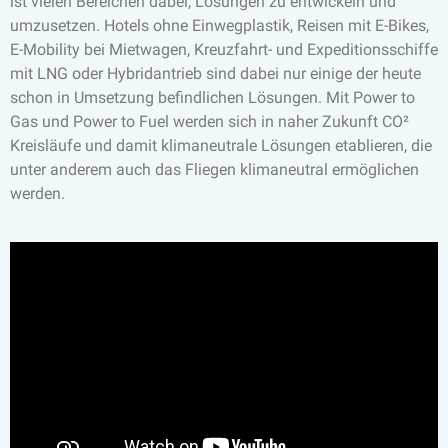
ist vielen Bereichen dabei, Lösungen zu entwickeln und
umzusetzen. Hotels ohne Einwegplastik, Reisen mit E-Bikes,
E-Mobility bei Mietwagen, Kreuzfahrt- und Expeditionsschiffe
mit LNG oder Hybridantrieb sind dabei nur einige der heute
schon in Umsetzung befindlichen Lösungen. Mit Power to
Gas und Power to Fuel werden sich in naher Zukunft CO²
Kreisläufe und damit klimaneutrale Lösungen etablieren, die
unter anderem auch das Fliegen klimaneutral ermöglichen
werden.